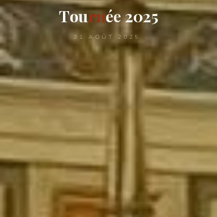
T
o
u
r
n
é
e
2
0
2
5
31 AOÛT 2025