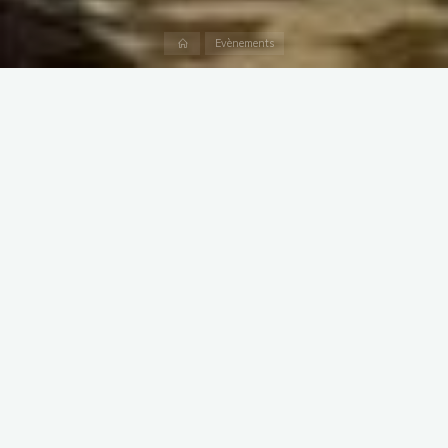
Accueil
Evènements
Direction le Quart Sud-Est
Cet été, les voix d’Anguélos ont résonné bien au-delà de nos
murs habituels. Au fil des concerts et des rencontres, nos
choristes ont partagé leur passion du chant, porté la joie de la
musique et tissé des liens précieux avec tous ceux qui nous ont
accueillis.
Entre émotion, énergie et convivialité, cette tournée restera
gravée dans nos mémoires.
Nous vous proposons de revivre ces instants à travers
quelques images qui racontent mieux que des mots, l’intensité
de cette belle aventure musicale. Vous pouvez également nous
suivre sur nos réseaux sociaux.