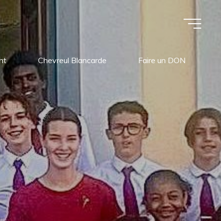
nt
Chevreul Blancarde
Faire un DON