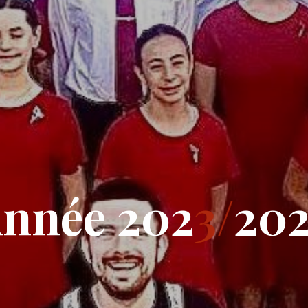
A
n
n
é
e
2
0
2
3
/
2
0