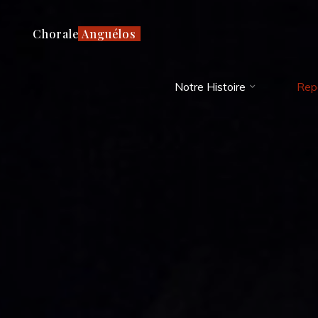
Aller
au
Chorale Anguélos
contenu
Notre Histoire
Rep