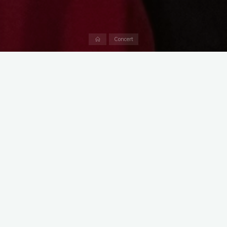
Accueil
Concert
Eglise de Montredon au profit du Bel
ÂgE
En ces fêtes de fin
d’année, nous avons
souhaité partager ces
instants de joies. Des
échanges très intenses et
émouvants.
Nous avons pris beaucoup
de plaisir sur ce weekend.