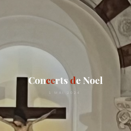
C
o
n
c
e
r
t
s
d
e
N
o
e
l
1 MAI 2024