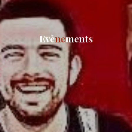
E
v
è
n
e
m
e
n
t
s