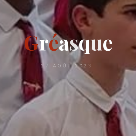
G
r
é
a
s
q
u
e
27 AOÛT 2023