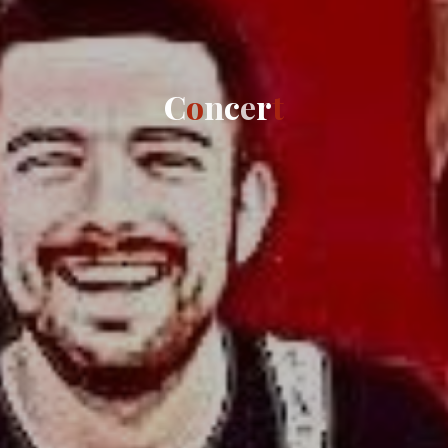
C
o
n
c
e
r
t