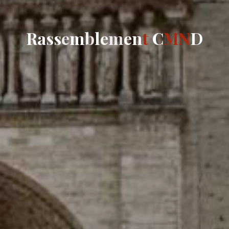
R
a
a
s
s
e
m
b
l
e
e
m
e
e
n
t
C
M
N
D