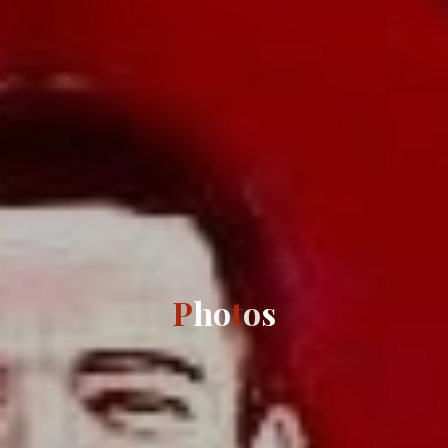
h
P
h
o
t
o
s