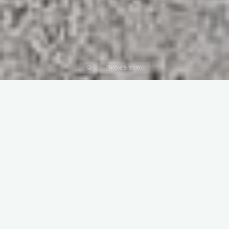
Accueil
Photos & Vidéos
Retour en images sur quelques-
uns des grands moments
d’Anguélos