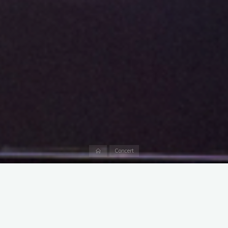
Accueil
Concert
Carmen : les jeunes voix d’Anguélos au
cœur d’un grand projet lyrique
2026 démarre fort pour Anguélos, avec un nouveau projet